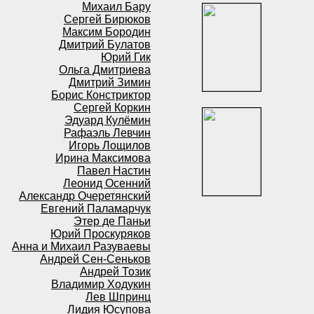
Михаил Бару
Сергей Бирюков
Максим Бородин
Дмитрий Булатов
Юрий Гик
Ольга Дмитриева
Дмитрий Зимин
Борис Констриктор
Сергей Коркин
Эдуард Кулёмин
Рафаэль Левчин
Игорь Лощилов
Ирина Максимова
Павел Настин
Леонид Осенний
Александр Очеретянский
Евгений Паламарчук
Этер де Паньи
Юрий Проскуряков
Анна и Михаил Разуваевы
Андрей Сен-Сеньков
Андрей Тозик
Владимир Ходукин
Лев Шпринц
Лидия Юсупова